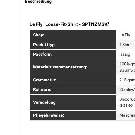
Beschreibung
Le Fly "Loose-Fit-Shirt - SPTNZMSK"
Shop:
Le Fly
Produkttyp:
T-Shirt
Passform:
lässig
100% ge
Materialzusammensetzung:
Baumwol
Grammatur:
215 gs
Rohware:
Stanley/
Siebdruc
Veredelung:
GOTS-S
Pflegehinweise:
Maschin