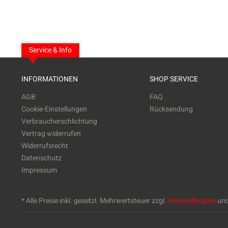
Service & Info
INFORMATIONEN
SHOP SERVICE
AGB
FAQ
Cookie-Einstellungen
Rücksendung
Verbraucherschlichtung
Vertrag widerrufen
Widerrufsrecht
Datenschutz
Impressum
* Alle Preise inkl. gesetzl. Mehrwertsteuer zzgl.
Versandkosten
und