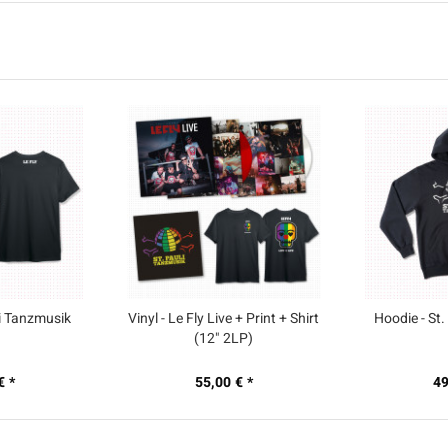
uli Tanzmusik
Vinyl - Le Fly Live + Print + Shirt
Hoodie - St
(12" 2LP)
€ *
55,00 € *
49