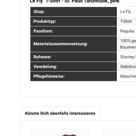
Le Fly "T-Shirt - St. Pauli Tanzmusik, pink"
Shop:
Le Fly
Produkttyp:
T-Shirt
Passform:
Regular 
100% ge
Materialzusammensetzung:
Baumwol
Rohware:
Stanley/
Veredelung:
Siebdru
Pflegehinweise:
Maschin
Könnte Dich ebenfalls interessieren