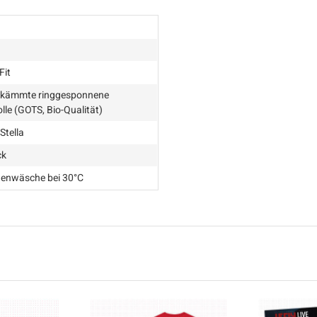
Fit
kämmte ringgesponnene
le (GOTS, Bio-Qualität)
Stella
ck
enwäsche bei 30°C