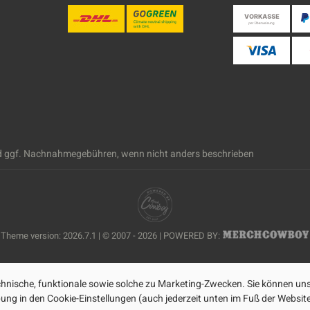
 ggf. Nachnahmegebühren, wenn nicht anders beschrieben
Theme version: 2026.7.1 | © 2007 - 2026 | POWERED BY:
nische, funktionale sowie solche zu Marketing-Zwecken. Sie können uns
ibung in den Cookie-Einstellungen (auch jederzeit unten im Fuß der Webs