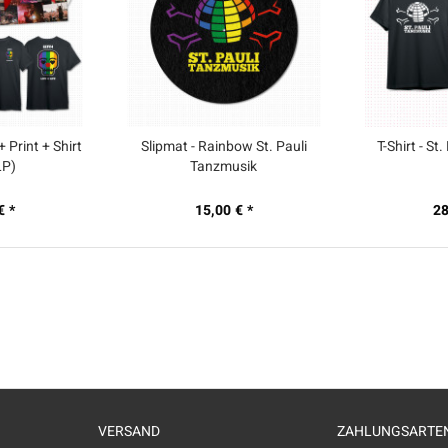
 + Print + Shirt
Slipmat - Rainbow St. Pauli
T-Shirt - St
LP)
Tanzmusik
€ *
15,00 € *
28
VERSAND
ZAHLUNGSARTE