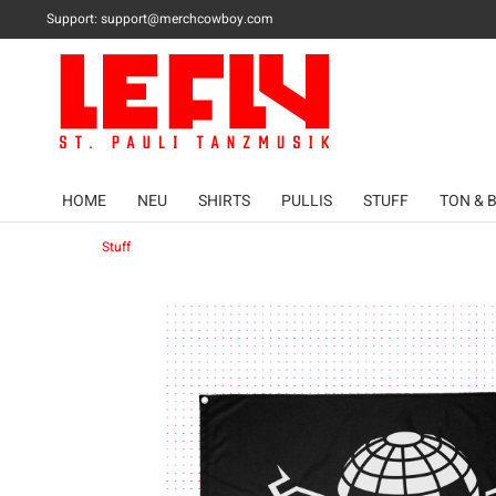
Support:
support@merchcowboy.com
HOME
NEU
SHIRTS
PULLIS
STUFF
TON & 
Stuff