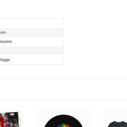
0cm
lyester
Flagge