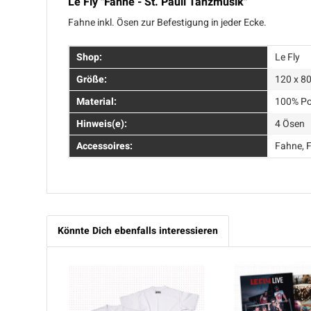
Le Fly "Fahne - St. Pauli Tanzmusik"
Fahne inkl. Ösen zur Befestigung in jeder Ecke.
Shop:
Le Fly
Größe:
120 x 8
Material:
100% Po
Hinweis(e):
4 Ösen
Accessoires:
Fahne, 
Könnte Dich ebenfalls interessieren